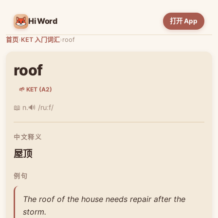
HiWord
打开 App
首页
›
KET 入门词汇
›
roof
roof
🌱 KET (A2)
📖 n.
🔊 /ruːf/
中文释义
屋顶
例句
The roof of the house needs repair after the
storm.