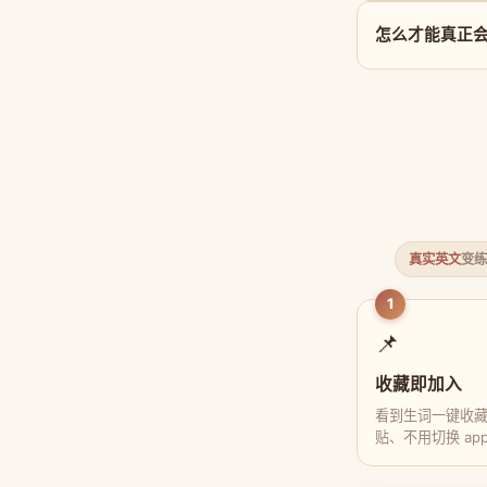
怎么才能真正会用 
真实英文
变练
1
📌
收藏即加入
看到生词一键收
贴、不用切换 ap