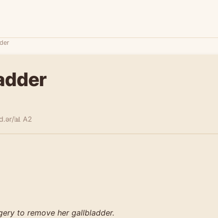
dder
ladder
d.ər/
📊 A2
gery to remove her gallbladder.