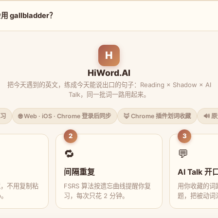
gallbladder？
H
HiWord.AI
把今天遇到的英文，练成今天能说出口的句子：Reading × Shadow × AI
Talk，同一批词一路用起来。
习
🌐 Web · iOS · Chrome 登录后同步
🦊 Chrome 插件划词收藏
🔊 
2
3
🔁
💬
间隔重复
AI Talk 开
藏，不用复制粘
FSRS 算法按遗忘曲线提醒你复
用你收藏的词跟
p。
习，每次只花 2 分钟。
题，把被动词