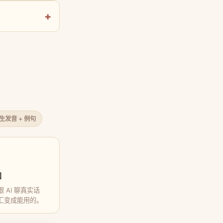
原生发音 + 例句
口
 AI 聊真实话
汇变成能用的。