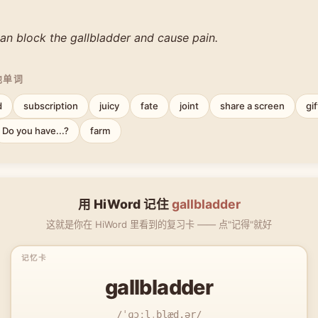
an block the gallbladder and cause pain.
他单词
d
subscription
juicy
fate
joint
share a screen
gif
Do you have...?
farm
用 HiWord 记住
gallbladder
这就是你在 HiWord 里看到的复习卡 —— 点"记得"就好
gallbladder
/ˈɡɔːlˌblæd.ər/