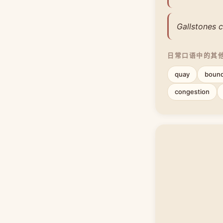
Gallstones c
日常口语中的其
quay
boun
congestion