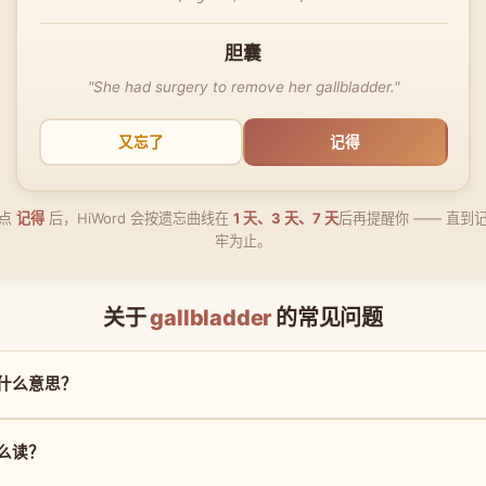
胆囊
"She had surgery to remove her gallbladder."
又忘了
记得
点
记得
后，HiWord 会按遗忘曲线在
1 天、3 天、7 天
后再提醒你 —— 直到
牢为止。
关于
gallbladder
的常见问题
r 是什么意思？
 怎么读？