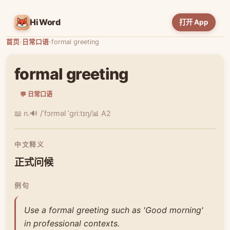
HiWord
打开 App
首页
›
日常口语
›
formal greeting
formal greeting
💬 日常口语
📖 n.
🔊 /ˈfɔrməl ˈɡriːtɪŋ/
📊 A2
中文释义
正式问候
例句
Use a formal greeting such as 'Good morning'
in professional contexts.