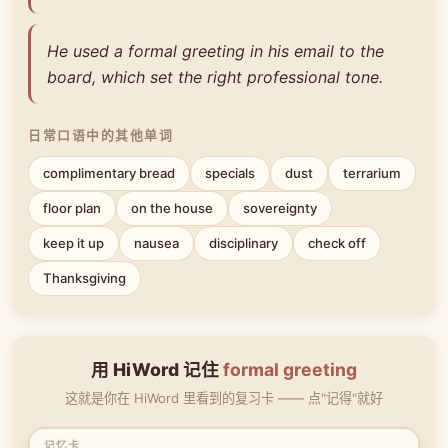
He used a formal greeting in his email to the
board, which set the right professional tone.
日常口语中的其他单词
complimentary bread
specials
dust
terrarium
floor plan
on the house
sovereignty
keep it up
nausea
disciplinary
check off
Thanksgiving
用 HiWord 记住
formal greeting
这就是你在 HiWord 里看到的复习卡 —— 点"记得"就好