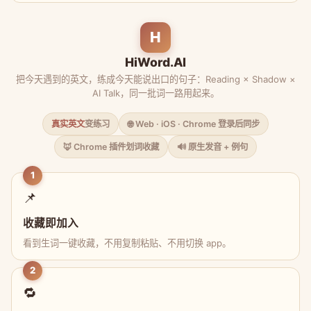
H
HiWord.AI
把今天遇到的英文，练成今天能说出口的句子：Reading × Shadow ×
AI Talk，同一批词一路用起来。
真实英文
变练习
🌐 Web · iOS · Chrome 登录后同步
🦊 Chrome 插件划词收藏
🔊 原生发音 + 例句
1
📌
收藏即加入
看到生词一键收藏，不用复制粘贴、不用切换 app。
2
🔁