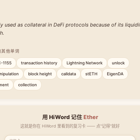
y used as collateral in DeFi protocols because of its liquid
h.
的其他单词
-1155
transaction history
Lightning Network
unlock
ipulation
block height
calldata
stETH
EigenDA
ment
collection
用 HiWord 记住
Ether
这就是你在 HiWord 里看到的复习卡 —— 点"记得"就好