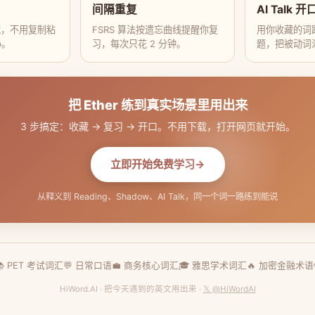
间隔重复
AI Talk 开
藏，不用复制粘
FSRS 算法按遗忘曲线提醒你复
用你收藏的词跟
p。
习，每次只花 2 分钟。
题，把被动词
把 Ether 练到真实场景里用出来
3 步搞定：收藏 → 复习 → 开口。不用下载，打开网页就开始。
立即开始免费学习
从释义到 Reading、Shadow、AI Talk，同一个词一路练到能说
📚 PET 考试词汇
💬 日常口语
💼 商务核心词汇
🎓 雅思学术词汇
🔥 加密金融术语
HiWord.AI · 把今天遇到的英文用出来 ·
𝕏 @HiWordAI