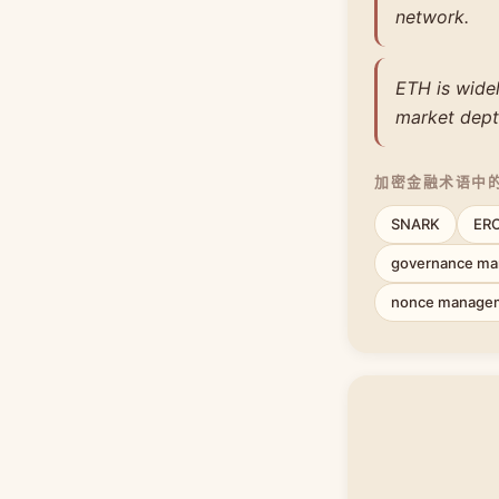
network.
ETH is widel
market dept
加密金融术语中
SNARK
ERC
governance man
nonce manage