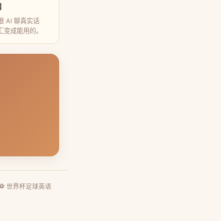
口
 AI 聊真实话
汇变成能用的。
⚽ 世界杯足球英语