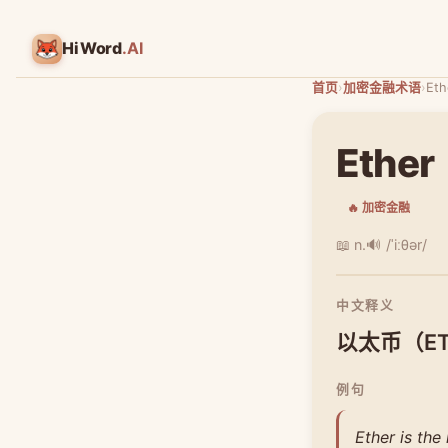
HiWord
.AI
首页
›
加密金融术语
›
Eth
Ether
🔥 加密金融
📖 n.
🔊 /ˈiːθər/
中文释义
以太币（E
例句
Ether is the