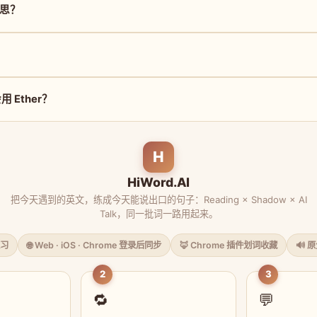
意思？
 Ether？
H
HiWord.AI
把今天遇到的英文，练成今天能说出口的句子：Reading × Shadow × AI
Talk，同一批词一路用起来。
习
🌐 Web · iOS · Chrome 登录后同步
🦊 Chrome 插件划词收藏
🔊 
2
3
🔁
💬