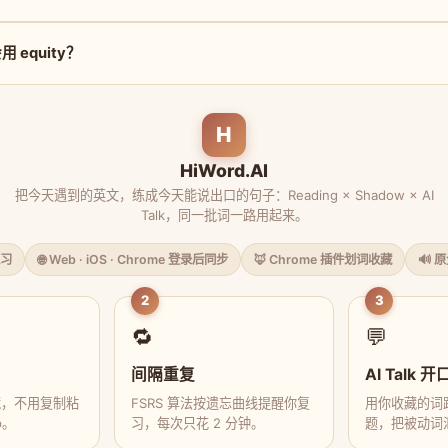
 equity？
H
HiWord.AI
把今天遇到的英文，练成今天能说出口的句子：Reading × Shadow × AI
Talk，同一批词一路用起来。
习
🌐 Web · iOS · Chrome 登录后同步
🦊 Chrome 插件划词收藏
🔊 
2
3
🔁
💬
间隔重复
AI Talk 开
藏，不用复制粘
FSRS 算法按遗忘曲线提醒你复
用你收藏的词跟
p。
习，每次只花 2 分钟。
题，把被动词