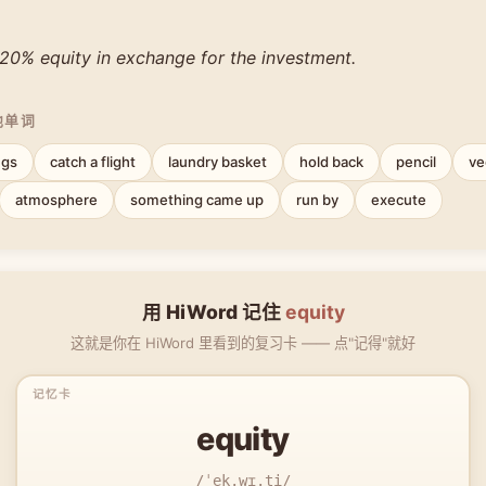
20% equity in exchange for the investment.
他单词
ngs
catch a flight
laundry basket
hold back
pencil
ve
atmosphere
something came up
run by
execute
用 HiWord 记住
equity
这就是你在 HiWord 里看到的复习卡 —— 点"记得"就好
equity
/ˈek.wɪ.ti/