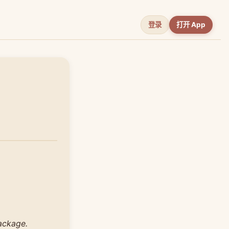
登录
打开 App
ackage.