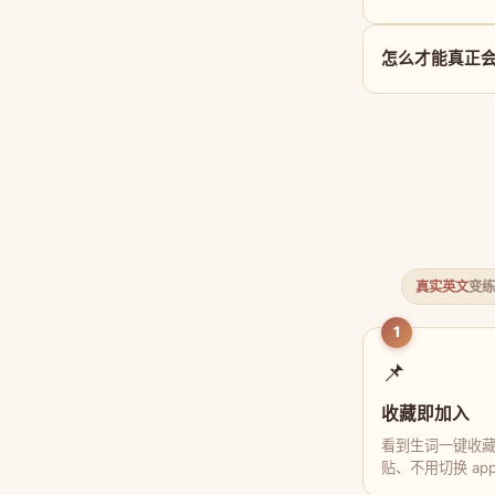
怎么才能真正会用
真实英文
变练
1
📌
收藏即加入
看到生词一键收
贴、不用切换 ap