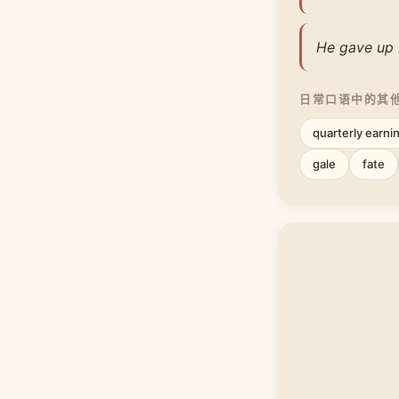
He gave up 
日常口语中的其
quarterly earni
gale
fate