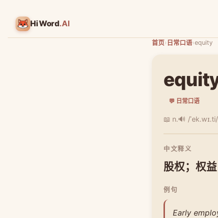
HiWord
.AI
首页
›
日常口语
›
equity
equit
💬 日常口语
📖 n.
🔊 /ˈek.wɪ.ti/
中文释义
股权；权益
例句
Early emplo