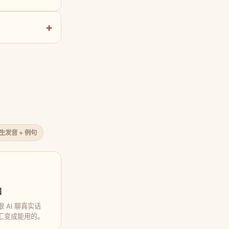
原生发音 + 例句
口
 AI 聊真实话
汇变成能用的。