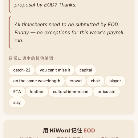
proposal by EOD? Thanks.
All timesheets need to be submitted by EOD
Friday — no exceptions for this week's payroll
run.
日常口语中的其他单词
catch-22
you can't miss it
capital
on the same wavelength
crowd
chair
player
ETA
leather
cultural immersion
articulate
slay
用 HiWord 记住
EOD