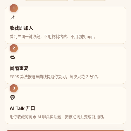
1
📌
收藏即加入
看到生词一键收藏，不用复制粘贴、不用切换 app。
2
🔁
间隔重复
FSRS 算法按遗忘曲线提醒你复习，每次只花 2 分钟。
3
💬
AI Talk 开口
用你收藏的词跟 AI 聊真实话题，把被动词汇变成能用的。