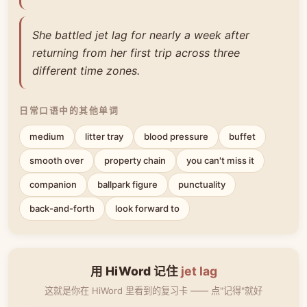
She battled jet lag for nearly a week after
returning from her first trip across three
different time zones.
日常口语中的其他单词
medium
litter tray
blood pressure
buffet
smooth over
property chain
you can't miss it
companion
ballpark figure
punctuality
back-and-forth
look forward to
用 HiWord 记住
jet lag
这就是你在 HiWord 里看到的复习卡 —— 点"记得"就好