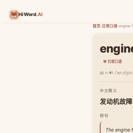
HiWord
.AI
首页
›
日常口语
›
engine f
engine
💬 日常口语
📖 n.
🔊 /ˈen.dʒɪn 
中文释义
发动机故障
例句
The engine f