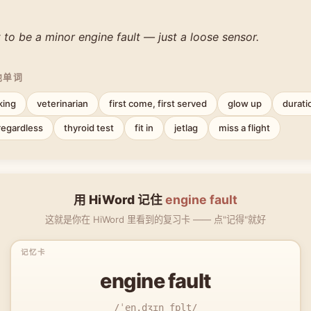
t to be a minor engine fault — just a loose sensor.
他单词
king
veterinarian
first come, first served
glow up
durati
regardless
thyroid test
fit in
jetlag
miss a flight
用 HiWord 记住
engine fault
这就是你在 HiWord 里看到的复习卡 —— 点"记得"就好
engine fault
/ˈen.dʒɪn fɒlt/