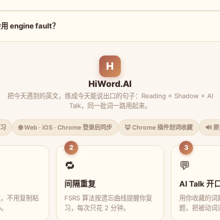
ngine fault？
H
HiWord.AI
把今天遇到的英文，练成今天能说出口的句子：Reading × Shadow × AI
Talk，同一批词一路用起来。
习
🌐 Web · iOS · Chrome 登录后同步
🦊 Chrome 插件划词收藏
🔊 
2
3
🔁
💬
间隔重复
AI Talk 开
藏，不用复制粘
FSRS 算法按遗忘曲线提醒你复
用你收藏的词跟
p。
习，每次只花 2 分钟。
题，把被动词