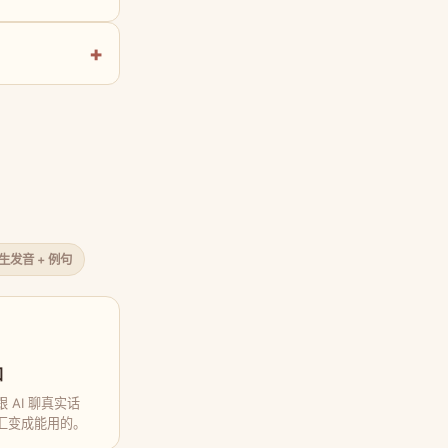
原生发音 + 例句
口
 AI 聊真实话
汇变成能用的。