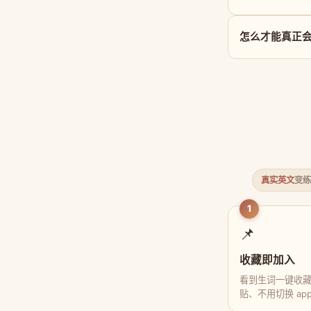
怎么才能真正会用 e
真实英文
变练
1
📌
收藏即加入
看到生词一键收
贴、不用切换 ap