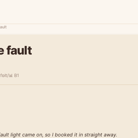
ault
 fault
fɒlt/
📊 B1
ault light came on, so I booked it in straight away.