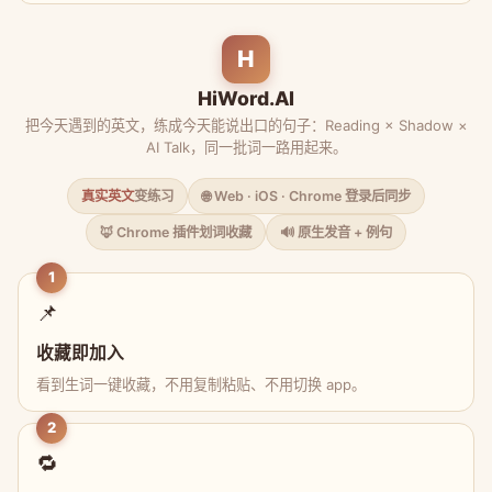
H
HiWord.AI
把今天遇到的英文，练成今天能说出口的句子：Reading × Shadow ×
AI Talk，同一批词一路用起来。
真实英文
变练习
🌐 Web · iOS · Chrome 登录后同步
🦊 Chrome 插件划词收藏
🔊 原生发音 + 例句
1
📌
收藏即加入
看到生词一键收藏，不用复制粘贴、不用切换 app。
2
🔁