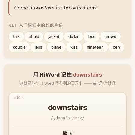
Come downstairs for breakfast now.
KET 入门词汇中的其他单词
talk
afraid
jacket
dollar
lose
crowd
couple
less
plane
kiss
nineteen
pen
用 HiWord 记住
downstairs
这就是你在 HiWord 里看到的复习卡 —— 点"记得"就好
downstairs
/ˌdaʊnˈsteərz/
楼下