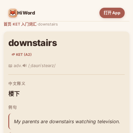
HiWord
打开 App
首页
›
KET 入门词汇
›
downstairs
downstairs
🌱 KET (A2)
📖 adv.
🔊 /ˌdaʊnˈsteərz/
中文释义
楼下
例句
My parents are downstairs watching television.