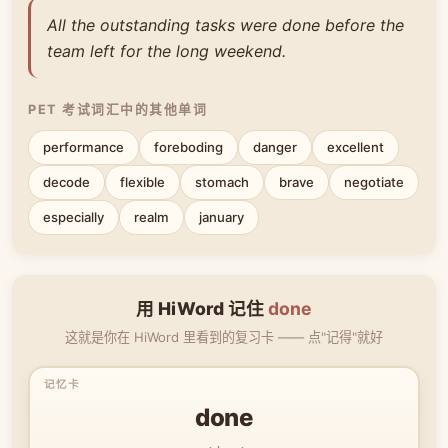
All the outstanding tasks were done before the
team left for the long weekend.
PET 考试词汇中的其他单词
performance
foreboding
danger
excellent
decode
flexible
stomach
brave
negotiate
especially
realm
january
用 HiWord 记住
done
这就是你在 HiWord 里看到的复习卡 —— 点"记得"就好
done