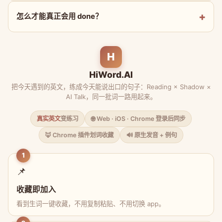
怎么才能真正会用 done？
H
HiWord.AI
把今天遇到的英文，练成今天能说出口的句子：Reading × Shadow ×
AI Talk，同一批词一路用起来。
真实英文
变练习
🌐 Web · iOS · Chrome 登录后同步
🦊 Chrome 插件划词收藏
🔊 原生发音 + 例句
1
📌
收藏即加入
看到生词一键收藏，不用复制粘贴、不用切换 app。