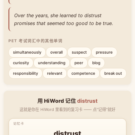
Over the years, she learned to distrust
promises that seemed too good to be true.
PET 考试词汇中的其他单词
simultaneously
overall
suspect
pressure
curiosity
understanding
peer
blog
responsibility
relevant
competence
break out
用 HiWord 记住
distrust
这就是你在 HiWord 里看到的复习卡 —— 点"记得"就好
distrust