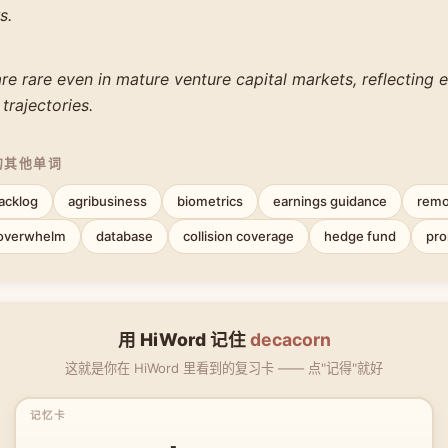
s.
e rare even in mature venture capital markets, reflecting 
trajectories.
的其他单词
acklog
agribusiness
biometrics
earnings guidance
remo
overwhelm
database
collision coverage
hedge fund
pr
用 HiWord 记住
decacorn
这就是你在 HiWord 里看到的复习卡 —— 点"记得"就好