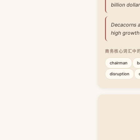
billion dollar
Decacorns ar
high growth 
商务核心词汇中
chairman
b
disruption