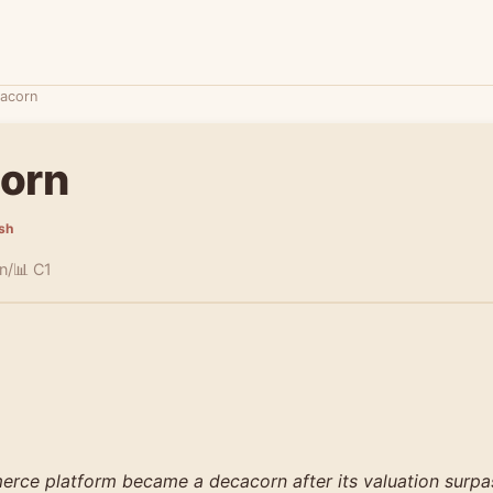
acorn
orn
ish
n/
📊 C1
rce platform became a decacorn after its valuation surpa