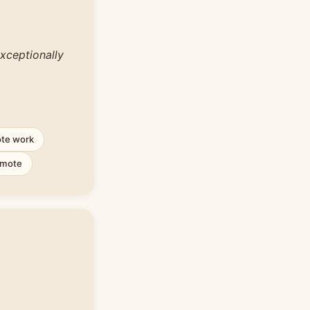
exceptionally
te work
omote