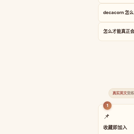
decacorn 怎
怎么才能真正会用
真实英文
变练
1
📌
收藏即加入