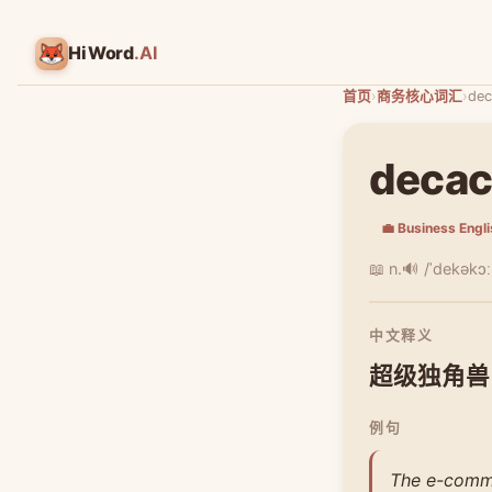
HiWord
.AI
首页
›
商务核心词汇
›
dec
decac
💼 Business Engl
📖 n.
🔊 /ˈdekəkɔː
中文释义
超级独角兽
例句
The e-comme