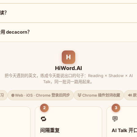
么读？
 decacorn？
H
HiWord.AI
把今天遇到的英文，练成今天能说出口的句子：Reading × Shadow × AI
Talk，同一批词一路用起来。
习
🌐 Web · iOS · Chrome 登录后同步
🦊 Chrome 插件划词收藏
🔊 
2
3
🔁
💬
间隔重复
AI Talk 开