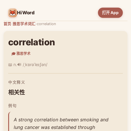
HiWord
打开 App
首页
›
雅思学术词汇
›
correlation
correlation
🎓 雅思学术
📖 n.
🔊 /ˌkɒrəˈleɪʃən/
中文释义
相关性
例句
A strong correlation between smoking and
lung cancer was established through