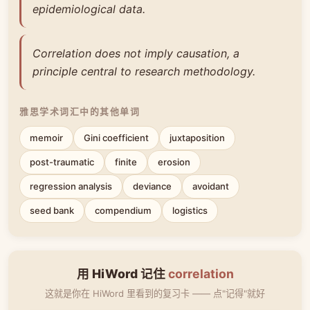
epidemiological data.
Correlation does not imply causation, a
principle central to research methodology.
雅思学术词汇中的其他单词
memoir
Gini coefficient
juxtaposition
post-traumatic
finite
erosion
regression analysis
deviance
avoidant
seed bank
compendium
logistics
用 HiWord 记住
correlation
这就是你在 HiWord 里看到的复习卡 —— 点"记得"就好