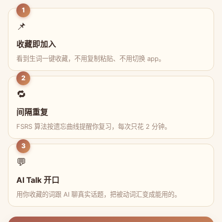
1
📌
收藏即加入
看到生词一键收藏，不用复制粘贴、不用切换 app。
2
🔁
间隔重复
FSRS 算法按遗忘曲线提醒你复习，每次只花 2 分钟。
3
💬
AI Talk 开口
用你收藏的词跟 AI 聊真实话题，把被动词汇变成能用的。