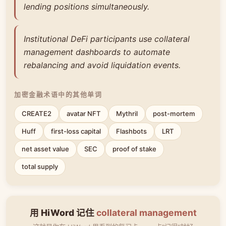
lending positions simultaneously.
Institutional DeFi participants use collateral
management dashboards to automate
rebalancing and avoid liquidation events.
加密金融术语中的其他单词
CREATE2
avatar NFT
Mythril
post-mortem
Huff
first-loss capital
Flashbots
LRT
net asset value
SEC
proof of stake
total supply
用 HiWord 记住
collateral management