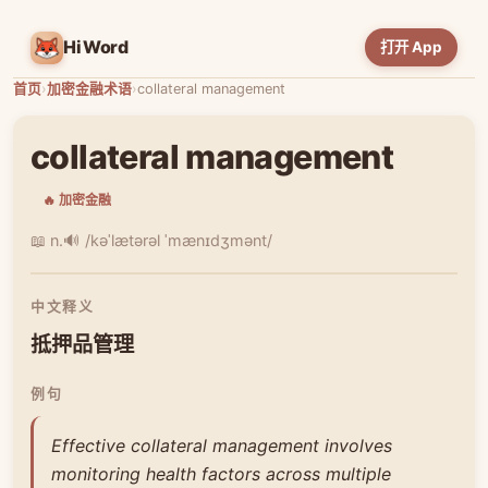
HiWord
打开 App
首页
›
加密金融术语
›
collateral management
collateral management
🔥 加密金融
📖 n.
🔊 /kəˈlætərəl ˈmænɪdʒmənt/
中文释义
抵押品管理
例句
Effective collateral management involves
monitoring health factors across multiple