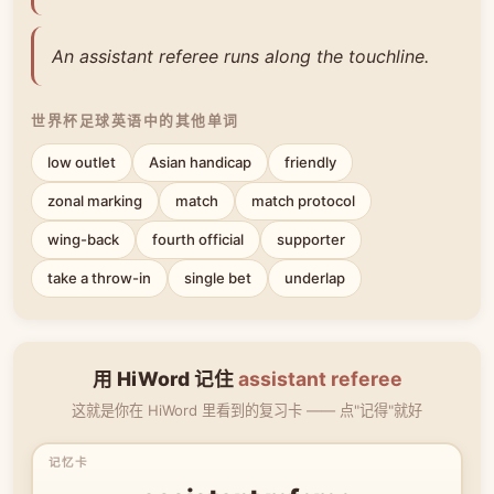
An assistant referee runs along the touchline.
世界杯足球英语中的其他单词
low outlet
Asian handicap
friendly
zonal marking
match
match protocol
wing-back
fourth official
supporter
take a throw-in
single bet
underlap
用 HiWord 记住
assistant referee
这就是你在 HiWord 里看到的复习卡 —— 点"记得"就好