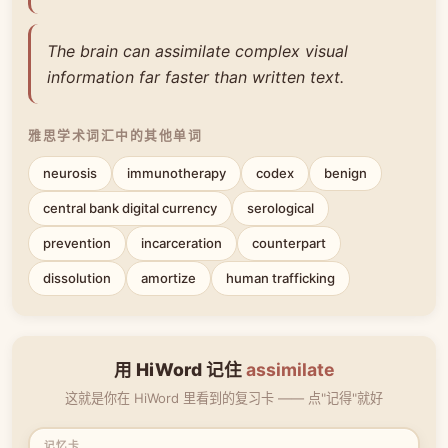
The brain can assimilate complex visual
information far faster than written text.
雅思学术词汇中的其他单词
neurosis
immunotherapy
codex
benign
central bank digital currency
serological
prevention
incarceration
counterpart
dissolution
amortize
human trafficking
用 HiWord 记住
assimilate
这就是你在 HiWord 里看到的复习卡 —— 点"记得"就好