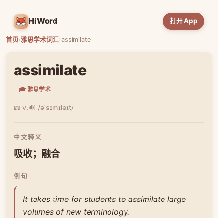
HiWord
打开 App
首页
›
雅思学术词汇
›
assimilate
assimilate
🎓 雅思学术
📖 v.
🔊 /əˈsɪmɪleɪt/
中文释义
吸收；融合
例句
It takes time for students to assimilate large
volumes of new terminology.