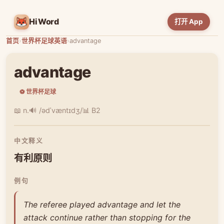
HiWord
打开 App
首页
›
世界杯足球英语
›
advantage
advantage
⚽ 世界杯足球
📖 n.
🔊 /ədˈvæntɪdʒ/
📊 B2
中文释义
有利原则
例句
The referee played advantage and let the
attack continue rather than stopping for the