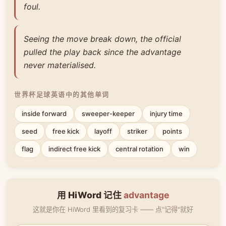
foul.
Seeing the move break down, the official
pulled the play back since the advantage
never materialised.
世界杯足球英语中的其他单词
inside forward
sweeper-keeper
injury time
seed
free kick
layoff
striker
points
flag
indirect free kick
central rotation
win
用 HiWord 记住
advantage
这就是你在 HiWord 里看到的复习卡 —— 点"记得"就好