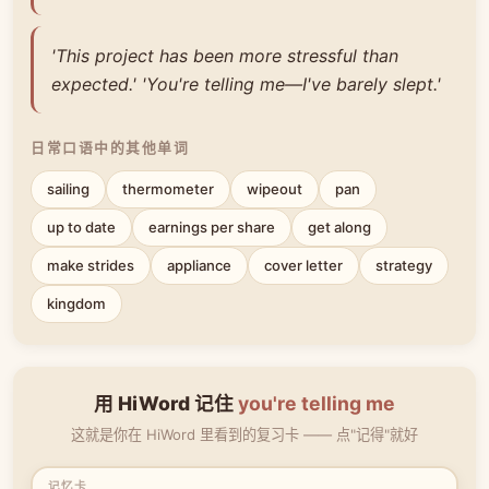
'This project has been more stressful than
expected.' 'You're telling me—I've barely slept.'
日常口语中的其他单词
sailing
thermometer
wipeout
pan
up to date
earnings per share
get along
make strides
appliance
cover letter
strategy
kingdom
用 HiWord 记住
you're telling me
这就是你在 HiWord 里看到的复习卡 —— 点"记得"就好