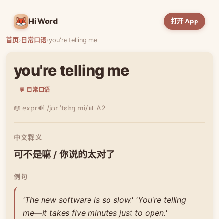
HiWord
打开 App
首页
›
日常口语
›
you're telling me
you're telling me
💬 日常口语
📖 expr
🔊 /jʊr ˈtɛlɪŋ mi/
📊 A2
中文释义
可不是嘛 / 你说的太对了
例句
'The new software is so slow.' 'You're telling
me—it takes five minutes just to open.'