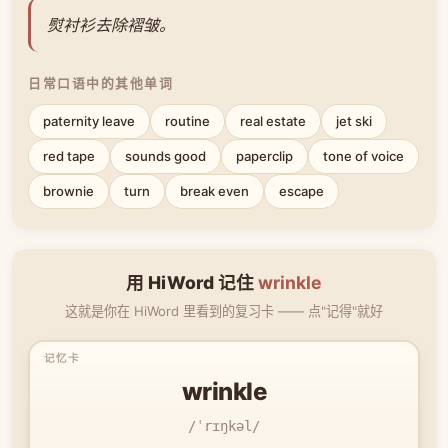
熨衬衫去除褶皱。
日常口语中的其他单词
paternity leave
routine
real estate
jet ski
red tape
sounds good
paperclip
tone of voice
brownie
turn
break even
escape
用 HiWord 记住
wrinkle
这就是你在 HiWord 里看到的复习卡 —— 点"记得"就好
wrinkle
/ˈrɪŋkəl/