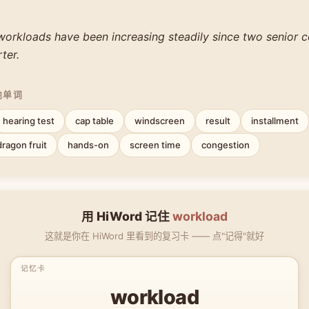
workloads have been increasing steadily since two senior c
rter.
他单词
hearing test
cap table
windscreen
result
installment
dragon fruit
hands-on
screen time
congestion
用 HiWord 记住
workload
这就是你在 HiWord 里看到的复习卡 —— 点"记得"就好
workload