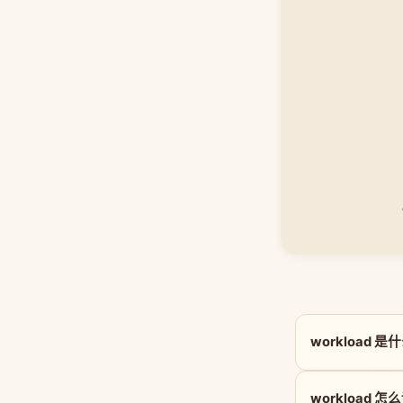
workload 
workload 怎