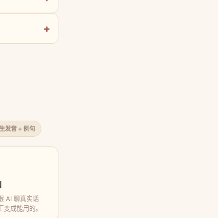
原生发音 + 例句
口
 AI 聊真实话
汇变成能用的。