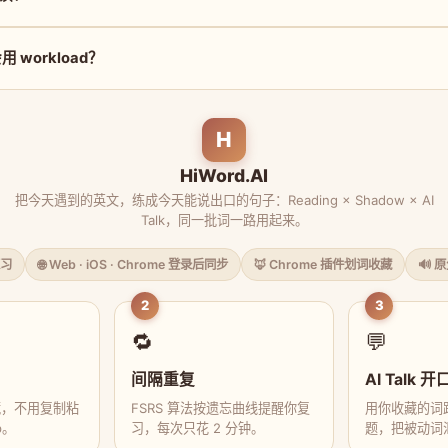
workload？
H
HiWord.AI
把今天遇到的英文，练成今天能说出口的句子：Reading × Shadow × AI
Talk，同一批词一路用起来。
习
🌐 Web · iOS · Chrome 登录后同步
🦊 Chrome 插件划词收藏
🔊 
2
3
🔁
💬
间隔重复
AI Talk 开
藏，不用复制粘
FSRS 算法按遗忘曲线提醒你复
用你收藏的词跟
p。
习，每次只花 2 分钟。
题，把被动词