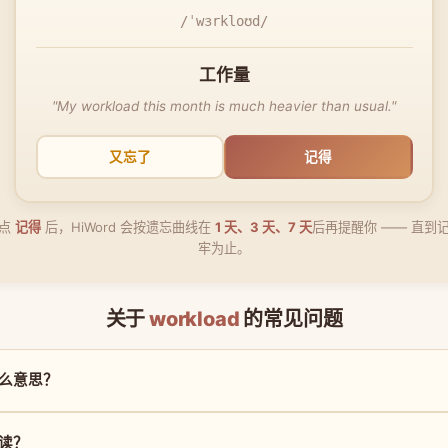
/ˈwɜrkloʊd/
工作量
"My workload this month is much heavier than usual."
又忘了
记得
点
记得
后，HiWord 会按遗忘曲线在
1 天、3 天、7 天
后再提醒你 —— 直到
牢为止。
关于
workload
的常见问题
是什么意思？
么读？