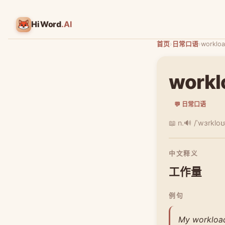
HiWord
.AI
首页
›
日常口语
›
worklo
workl
💬 日常口语
📖 n.
🔊 /ˈwɜrklo
中文释义
工作量
例句
My workload