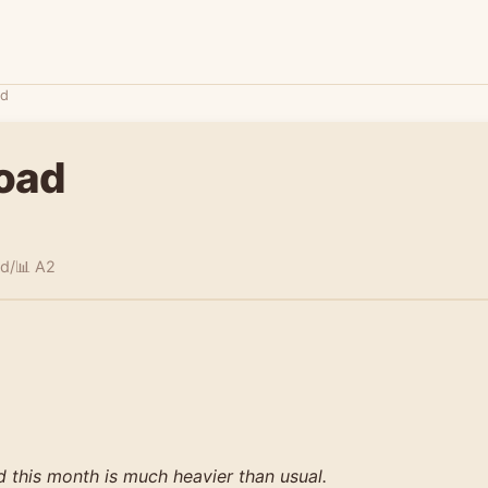
ad
oad
ʊd/
📊 A2
 this month is much heavier than usual.