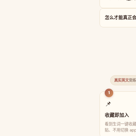
怎么才能真正会用 
真实英文
变练
1
📌
收藏即加入
看到生词一键收
贴、不用切换 ap