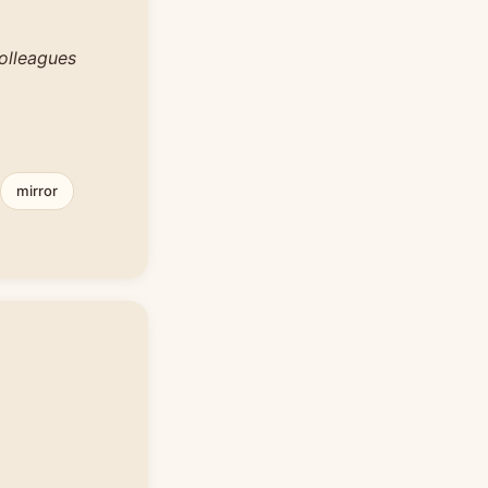
olleagues
mirror