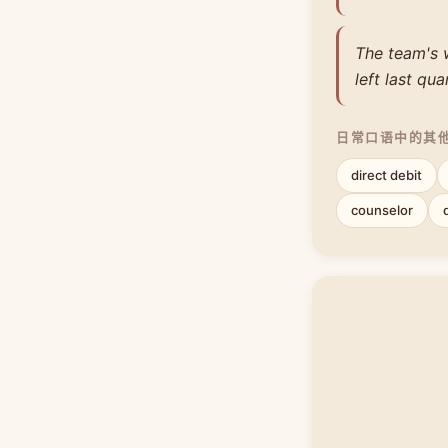
The team's 
left last qua
日常口语中的其
direct debit
counselor