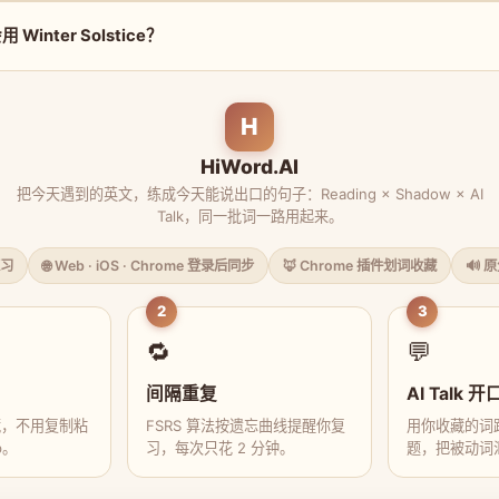
inter Solstice？
H
HiWord.AI
把今天遇到的英文，练成今天能说出口的句子：Reading × Shadow × AI
Talk，同一批词一路用起来。
习
🌐 Web · iOS · Chrome 登录后同步
🦊 Chrome 插件划词收藏
🔊 
2
3
🔁
💬
间隔重复
AI Talk 开
藏，不用复制粘
FSRS 算法按遗忘曲线提醒你复
用你收藏的词跟
p。
习，每次只花 2 分钟。
题，把被动词