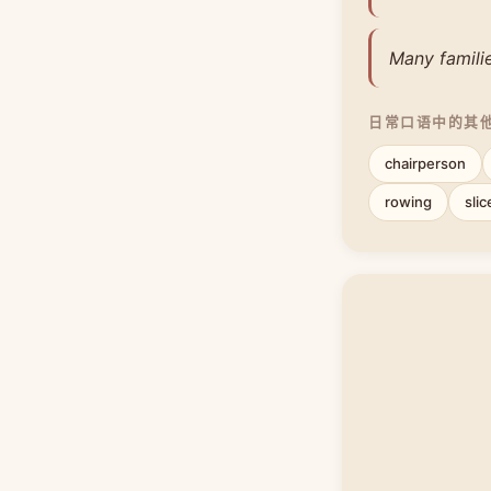
Many familie
日常口语中的其
chairperson
rowing
slic