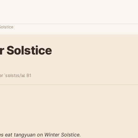
Solstice
r Solstice
ər ˈsɒlstɪs/
📊 B1
s eat tangyuan on Winter Solstice.