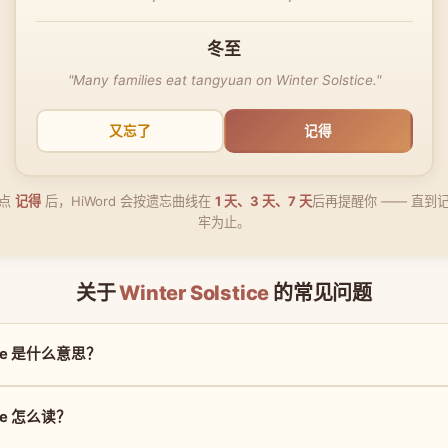
冬至
"Many families eat tangyuan on Winter Solstice."
又忘了
记得
点
记得
后，HiWord 会按遗忘曲线在
1 天、3 天、7 天
后再提醒你 —— 直到
牢为止。
关于
Winter Solstice
的常见问题
tice 是什么意思？
tice 怎么读？