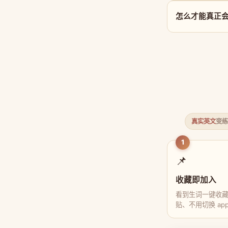
怎么才能真正会用 W
真实英文
变练
1
📌
收藏即加入
看到生词一键收
贴、不用切换 ap