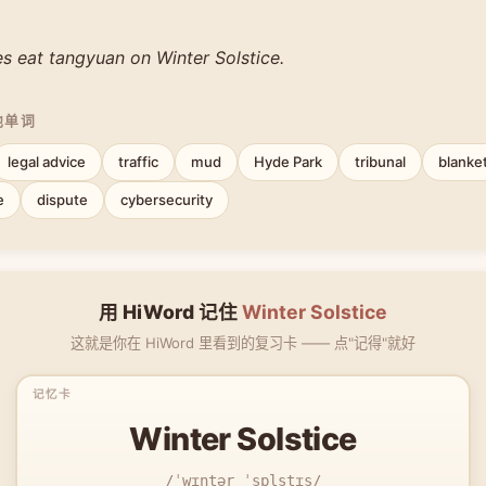
s eat tangyuan on Winter Solstice.
他单词
legal advice
traffic
mud
Hyde Park
tribunal
blanke
e
dispute
cybersecurity
用 HiWord 记住
Winter Solstice
这就是你在 HiWord 里看到的复习卡 —— 点"记得"就好
Winter Solstice
/ˈwɪntər ˈsɒlstɪs/