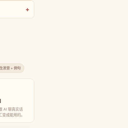
原生发音 + 例句
口
 AI 聊真实话
汇变成能用的。