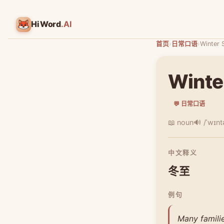
HiWord
.AI
首页
›
日常口语
›
Winter 
Winte
💬 日常口语
📖 noun
🔊 /ˈwɪnt
中文释义
冬至
例句
Many familie