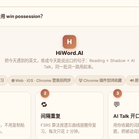
win possession？
H
HiWord.AI
把今天遇到的英文，练成今天能说出口的句子：Reading × Shadow × AI
Talk，同一批词一路用起来。
习
🌐 Web · iOS · Chrome 登录后同步
🦊 Chrome 插件划词收藏
🔊 
2
3
🔁
💬
间隔重复
AI Talk 开
藏，不用复制粘
FSRS 算法按遗忘曲线提醒你复
用你收藏的词跟
p。
习，每次只花 2 分钟。
题，把被动词