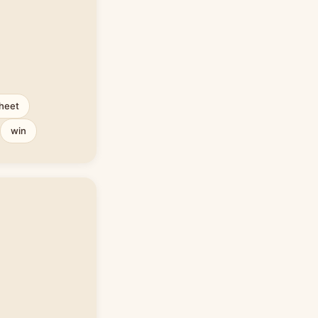
sheet
win