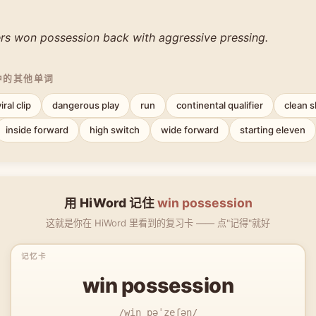
rs won possession back with aggressive pressing.
中的其他单词
iral clip
dangerous play
run
continental qualifier
clean 
inside forward
high switch
wide forward
starting eleven
用 HiWord 记住
win possession
这就是你在 HiWord 里看到的复习卡 —— 点"记得"就好
win possession
/win pəˈzeʃən/