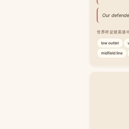
Our defende
世界杯足球英语
low outlet
v
midfield line