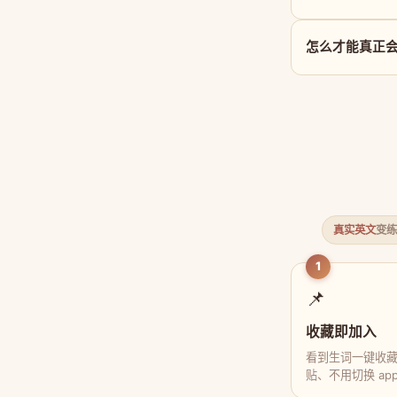
怎么才能真正会用 
真实英文
变练
1
📌
收藏即加入
看到生词一键收
贴、不用切换 ap