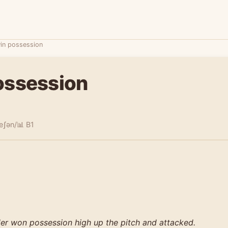
in possession
ossession
eʃən/
📊 B1
der won possession high up the pitch and attacked.