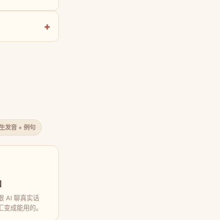
原生发音 + 例句
口
 AI 聊真实话
汇变成能用的。