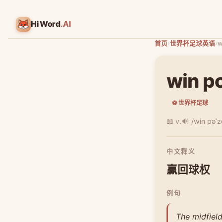
HiWord
.AI
首页
›
世界杯足球英语
›
w
win p
⚽ 世界杯足球
📖 v.
🔊 /win pəˈz
中文释义
赢回球权
例句
The midfiel