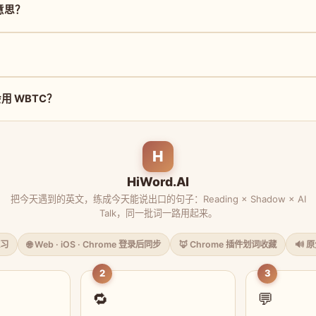
意思？
？
用 WBTC？
H
HiWord.AI
把今天遇到的英文，练成今天能说出口的句子：Reading × Shadow × AI
Talk，同一批词一路用起来。
习
🌐 Web · iOS · Chrome 登录后同步
🦊 Chrome 插件划词收藏
🔊 
2
3
🔁
💬