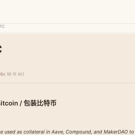
TC
C
uː biː tiː siː/
Bitcoin / 包装比特币
 used as collateral in Aave, Compound, and MakerDAO to