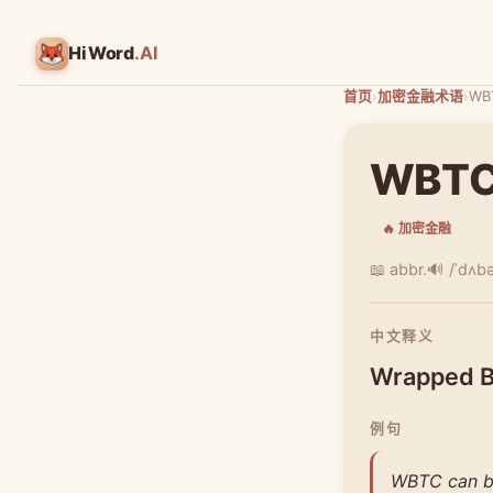
HiWord
.AI
首页
›
加密金融术语
›
WB
WBT
🔥 加密金融
📖 abbr.
🔊 /ˈdʌbəlj
中文释义
Wrapped 
例句
WBTC can be