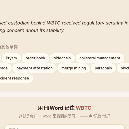
ised custodian behind WBTC received regulatory scrutiny in
ing concern about its stability.
的其他单词
Prysm
order book
sidechain
collateral management
rade
payment attestation
merge mining
parachain
bloc
ncident response
用 HiWord 记住
WBTC
这就是你在 HiWord 里看到的复习卡 —— 点"记得"就好