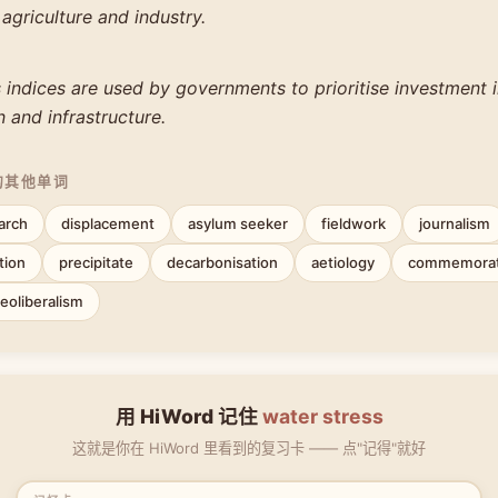
griculture and industry.
 indices are used by governments to prioritise investment 
 and infrastructure.
的其他单词
earch
displacement
asylum seeker
fieldwork
journalism
tion
precipitate
decarbonisation
aetiology
commemora
eoliberalism
用 HiWord 记住
water stress
这就是你在 HiWord 里看到的复习卡 —— 点"记得"就好