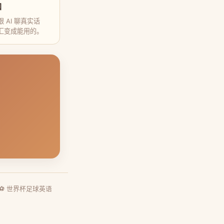
口
 AI 聊真实话
汇变成能用的。
⚽ 世界杯足球英语