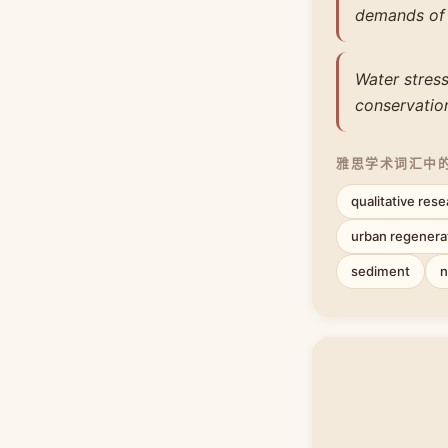
demands of a
Water stress
conservation
雅思学术词汇中
qualitative res
urban regenera
sediment
n