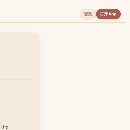
登录
打开 App
 the