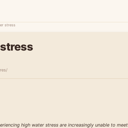
er stress
 stress
tres/
riencing high water stress are increasingly unable to meet