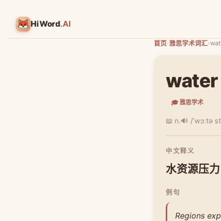
HiWord
.AI
首页
›
雅思学术词汇
›
wat
water
🎓 雅思学术
📖 n.
🔊 /ˈwɔːtə s
中文释义
水资源压力
例句
Regions expe