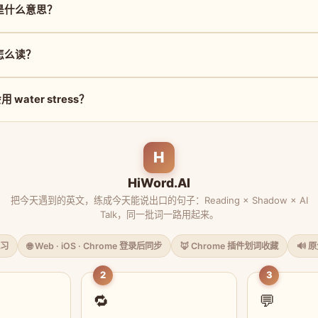
ss 是什么意思？
s 怎么读？
water stress？
H
HiWord.AI
把今天遇到的英文，练成今天能说出口的句子：Reading × Shadow × AI
Talk，同一批词一路用起来。
习
🌐 Web · iOS · Chrome 登录后同步
🦊 Chrome 插件划词收藏
🔊 
2
3
🔁
💬