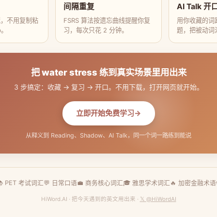
间隔重复
AI Talk 开
藏，不用复制粘
FSRS 算法按遗忘曲线提醒你复
用你收藏的词跟
p。
习，每次只花 2 分钟。
题，把被动词
把 water stress 练到真实场景里用出来
3 步搞定：收藏 → 复习 → 开口。不用下载，打开网页就开始。
立即开始免费学习
从释义到 Reading、Shadow、AI Talk，同一个词一路练到能说
📚 PET 考试词汇
💬 日常口语
💼 商务核心词汇
🎓 雅思学术词汇
🔥 加密金融术语
HiWord.AI · 把今天遇到的英文用出来 ·
𝕏 @HiWordAI