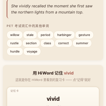
She vividly recalled the moment she first saw
the northern lights from a mountain top.
PET 考试词汇中的其他单词
willow
stale
period
harbinger
gesture
rustle
section
class
correct
summer
hurdle
voyage
用 HiWord 记住
vivid
这就是你在 HiWord 里看到的复习卡 —— 点"记得"就好
vivid