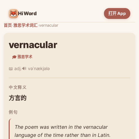
HiWord
打开 App
首页
›
雅思学术词汇
›
vernacular
vernacular
🎓 雅思学术
📖 adj.
🔊 vəˈnækjələ
中文释义
方言的
例句
The poem was written in the vernacular
language of the time rather than in Latin.