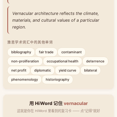
Vernacular architecture reflects the climate,
materials, and cultural values of a particular
region.
雅思学术词汇中的其他单词
bibliography
fair trade
contaminant
non-proliferation
occupational health
deterrence
net profit
diplomatic
yield curve
bilateral
phenomenology
historiography
用 HiWord 记住
vernacular
这就是你在 HiWord 里看到的复习卡 —— 点"记得"就好