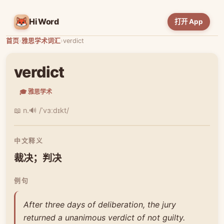
HiWord
打开 App
首页
›
雅思学术词汇
›
verdict
verdict
🎓 雅思学术
📖 n.
🔊 /ˈvɜːdɪkt/
中文释义
裁决；判决
例句
After three days of deliberation, the jury
returned a unanimous verdict of not guilty.