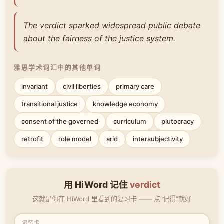
The verdict sparked widespread public debate
about the fairness of the justice system.
雅思学术词汇中的其他单词
invariant
civil liberties
primary care
transitional justice
knowledge economy
consent of the governed
curriculum
plutocracy
retrofit
role model
arid
intersubjectivity
用 HiWord 记住
verdict
这就是你在 HiWord 里看到的复习卡 —— 点"记得"就好