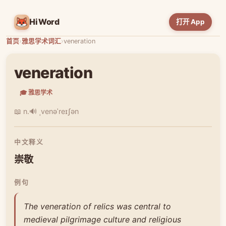
HiWord
打开 App
首页
›
雅思学术词汇
›
veneration
veneration
🎓 雅思学术
📖 n.
🔊 ˌvenəˈreɪʃən
中文释义
崇敬
例句
The veneration of relics was central to
medieval pilgrimage culture and religious