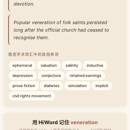
devotion.
Popular veneration of folk saints persisted
long after the official church had ceased to
recognise them.
雅思学术词汇中的其他单词
ephemeral
valuation
salinity
inductive
depression
conjecture
retained earnings
prose fiction
diabetes
simulation
implicit
civil rights movement
用 HiWord 记住
veneration