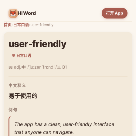
HiWord
打开 App
首页
›
日常口语
›
user-friendly
user-friendly
💬 日常口语
📖 adj.
🔊 /ˈjuːzər ˈfrɛndli/
📊 B1
中文释义
易于使用的
例句
The app has a clean, user-friendly interface
that anyone can navigate.