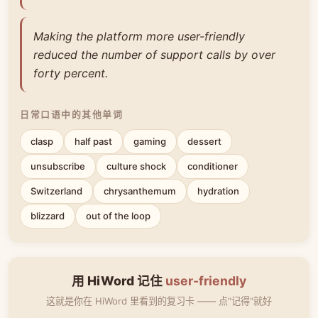
Making the platform more user-friendly
reduced the number of support calls by over
forty percent.
日常口语中的其他单词
clasp
half past
gaming
dessert
unsubscribe
culture shock
conditioner
Switzerland
chrysanthemum
hydration
blizzard
out of the loop
用 HiWord 记住
user-friendly
这就是你在 HiWord 里看到的复习卡 —— 点"记得"就好