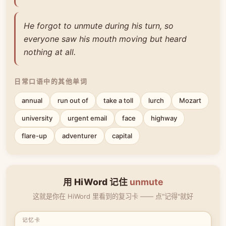
He forgot to unmute during his turn, so
everyone saw his mouth moving but heard
nothing at all.
日常口语中的其他单词
annual
run out of
take a toll
lurch
Mozart
university
urgent email
face
highway
flare-up
adventurer
capital
用 HiWord 记住
unmute
这就是你在 HiWord 里看到的复习卡 —— 点"记得"就好