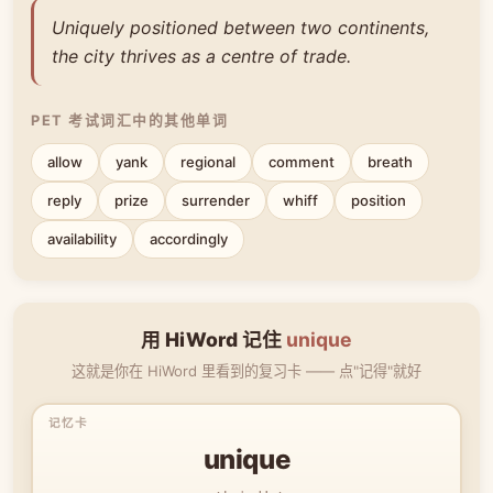
Uniquely positioned between two continents,
the city thrives as a centre of trade.
PET 考试词汇中的其他单词
allow
yank
regional
comment
breath
reply
prize
surrender
whiff
position
availability
accordingly
用 HiWord 记住
unique
这就是你在 HiWord 里看到的复习卡 —— 点"记得"就好
unique