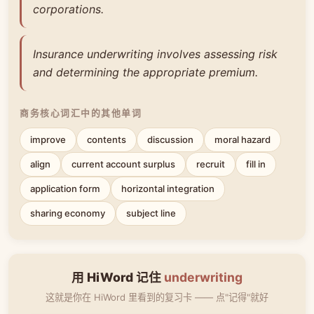
corporations.
Insurance underwriting involves assessing risk
and determining the appropriate premium.
商务核心词汇中的其他单词
improve
contents
discussion
moral hazard
align
current account surplus
recruit
fill in
application form
horizontal integration
sharing economy
subject line
用 HiWord 记住
underwriting
这就是你在 HiWord 里看到的复习卡 —— 点"记得"就好