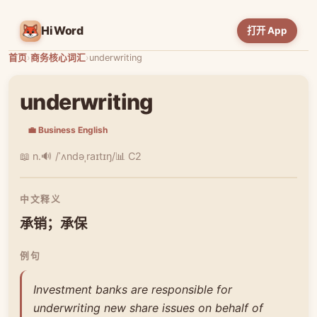
HiWord
打开 App
首页
›
商务核心词汇
›
underwriting
underwriting
💼 Business English
📖 n.
🔊 /ˈʌndəˌraɪtɪŋ/
📊 C2
中文释义
承销；承保
例句
Investment banks are responsible for
underwriting new share issues on behalf of