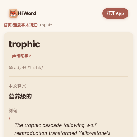
HiWord
打开 App
首页
›
雅思学术词汇
›
trophic
trophic
🎓 雅思学术
📖 adj.
🔊 /ˈtrɒfɪk/
中文释义
营养级的
例句
The trophic cascade following wolf
reintroduction transformed Yellowstone's