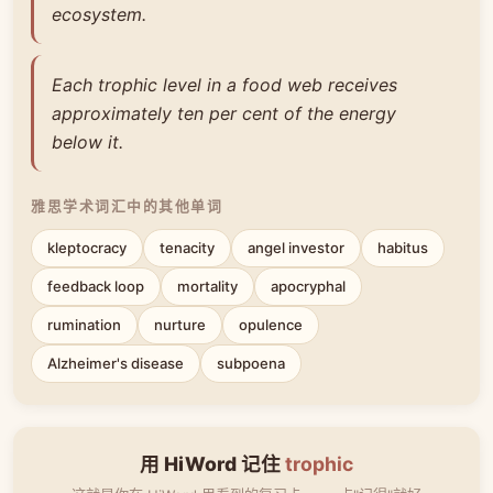
ecosystem.
Each trophic level in a food web receives
approximately ten per cent of the energy
below it.
雅思学术词汇中的其他单词
kleptocracy
tenacity
angel investor
habitus
feedback loop
mortality
apocryphal
rumination
nurture
opulence
Alzheimer's disease
subpoena
用 HiWord 记住
trophic