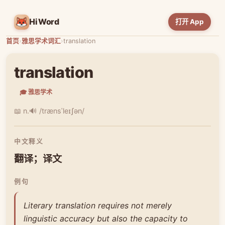
HiWord
打开 App
首页
›
雅思学术词汇
›
translation
translation
🎓 雅思学术
📖 n.
🔊 /trænsˈleɪʃən/
中文释义
翻译；译文
例句
Literary translation requires not merely
linguistic accuracy but also the capacity to