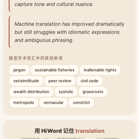
capture tone and cultural nuance.
Machine translation has improved dramatically
but still struggles with idiomatic expressions
and ambiguous phrasing.
雅思学术词汇中的其他单词
jargon
sustainable fisheries
inalienable rights
verisimilitude
peer review
civil code
wealth distribution
systolic
grassroots
metropolis
vernacular
constrict
用 HiWord 记住
translation