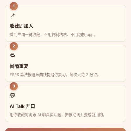
1
📌
收藏即加入
看到生词一键收藏，不用复制粘贴、不用切换 app。
2
🔁
间隔重复
FSRS 算法按遗忘曲线提醒你复习，每次只花 2 分钟。
3
💬
AI Talk 开口
用你收藏的词跟 AI 聊真实话题，把被动词汇变成能用的。