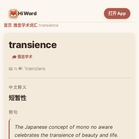
HiWord
打开 App
首页
›
雅思学术词汇
›
transience
transience
🎓 雅思学术
📖 n.
🔊 ˈtrænziəns
中文释义
短暂性
例句
The Japanese concept of mono no aware
celebrates the transience of beauty and life.