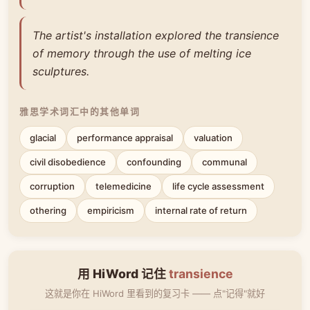
The artist's installation explored the transience
of memory through the use of melting ice
sculptures.
雅思学术词汇中的其他单词
glacial
performance appraisal
valuation
civil disobedience
confounding
communal
corruption
telemedicine
life cycle assessment
othering
empiricism
internal rate of return
用 HiWord 记住
transience
这就是你在 HiWord 里看到的复习卡 —— 点"记得"就好