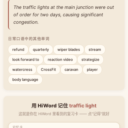
The traffic lights at the main junction were out
of order for two days, causing significant
congestion.
日常口语中的其他单词
refund
quarterly
wiper blades
stream
look forward to
reaction video
strategize
watercress
CrossFit
caravan
player
body language
用 HiWord 记住
traffic light
这就是你在 HiWord 里看到的复习卡 —— 点"记得"就好