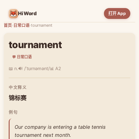
HiWord
打开 App
首页
›
日常口语
›
tournament
tournament
💬 日常口语
📖 n.
🔊 /ˈtʊrnəmənt/
📊 A2
中文释义
锦标赛
例句
Our company is entering a table tennis
tournament next month.