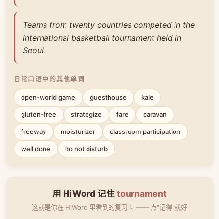
Teams from twenty countries competed in the
international basketball tournament held in
Seoul.
日常口语中的其他单词
open-world game
guesthouse
kale
gluten-free
strategize
fare
caravan
freeway
moisturizer
classroom participation
well done
do not disturb
用 HiWord 记住
tournament
这就是你在 HiWord 里看到的复习卡 —— 点"记得"就好