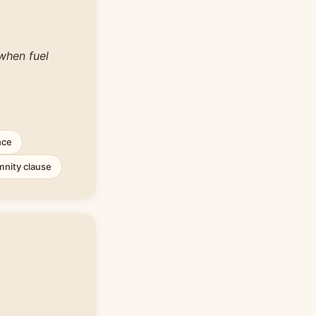
 when fuel
nce
mnity clause