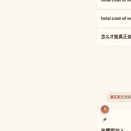
total cost o
怎么才能真正会用 to
真实英文
变练
1
📌
收藏即加入