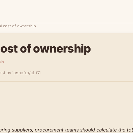
al cost of ownership
cost of ownership
ish
kɒst əv ˈəʊnəʃɪp/
📊 C1
ing suppliers, procurement teams should calculate the tot