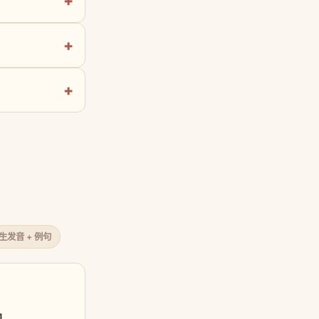
原生发音 + 例句
口