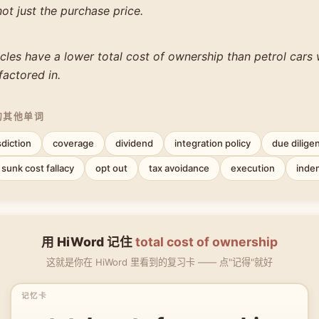
ot just the purchase price.
icles have a lower total cost of ownership than petrol cars
factored in.
的其他单词
sdiction
coverage
dividend
integration policy
due dilige
sunk cost fallacy
opt out
tax avoidance
execution
inde
用 HiWord 记住
total cost of ownership
这就是你在 HiWord 里看到的复习卡 —— 点"记得"就好