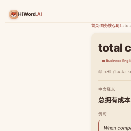
HiWord
.AI
首页
›
商务核心词汇
›
tot
total 
💼 Business Engl
📖 n.
🔊 /ˈtəʊtəl 
中文释义
总拥有成本
例句
When compar