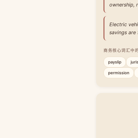
ownership, n
Electric veh
savings are 
商务核心词汇中
payslip
juri
permission