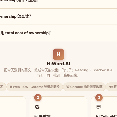
f ownership 怎么读？
tal cost of ownership？
H
HiWord.AI
把今天遇到的英文，练成今天能说出口的句子：Reading × Shadow × AI
Talk，同一批词一路用起来。
习
🌐 Web · iOS · Chrome 登录后同步
🦊 Chrome 插件划词收藏
🔊 
2
3
🔁
💬
间隔重复
AI Talk 开