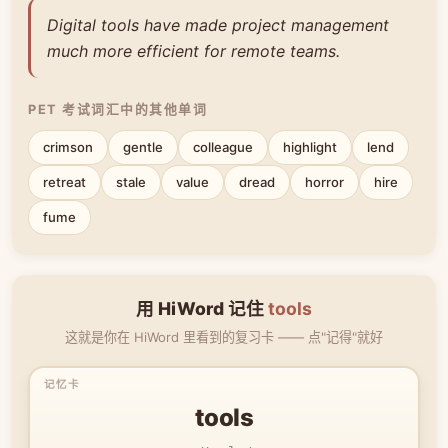
Digital tools have made project management
much more efficient for remote teams.
PET 考试词汇中的其他单词
crimson
gentle
colleague
highlight
lend
retreat
stale
value
dread
horror
hire
fume
用 HiWord 记住
tools
这就是你在 HiWord 里看到的复习卡 —— 点"记得"就好
tools