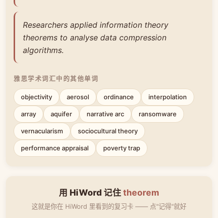
Researchers applied information theory
theorems to analyse data compression
algorithms.
雅思学术词汇中的其他单词
objectivity
aerosol
ordinance
interpolation
array
aquifer
narrative arc
ransomware
vernacularism
sociocultural theory
performance appraisal
poverty trap
用 HiWord 记住
theorem
这就是你在 HiWord 里看到的复习卡 —— 点"记得"就好