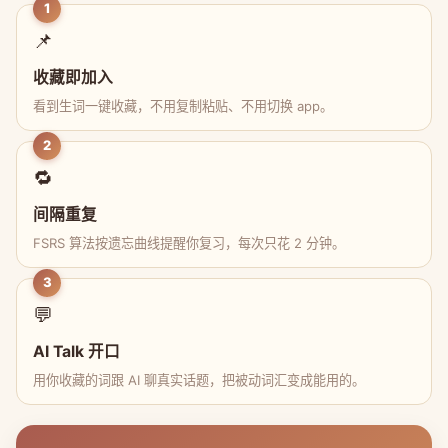
1
📌
收藏即加入
看到生词一键收藏，不用复制粘贴、不用切换 app。
2
🔁
间隔重复
FSRS 算法按遗忘曲线提醒你复习，每次只花 2 分钟。
3
💬
AI Talk 开口
用你收藏的词跟 AI 聊真实话题，把被动词汇变成能用的。