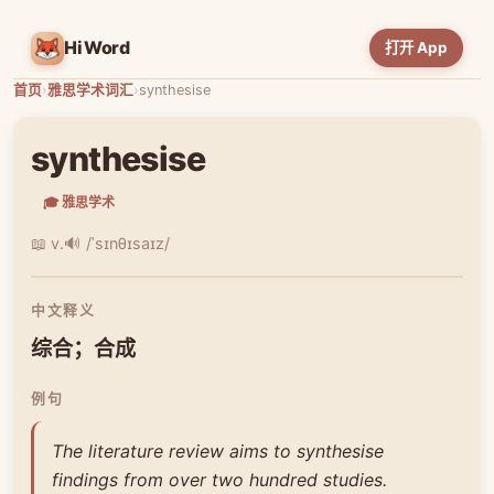
HiWord
打开 App
首页
›
雅思学术词汇
›
synthesise
synthesise
🎓 雅思学术
📖 v.
🔊 /ˈsɪnθɪsaɪz/
中文释义
综合；合成
例句
The literature review aims to synthesise
findings from over two hundred studies.