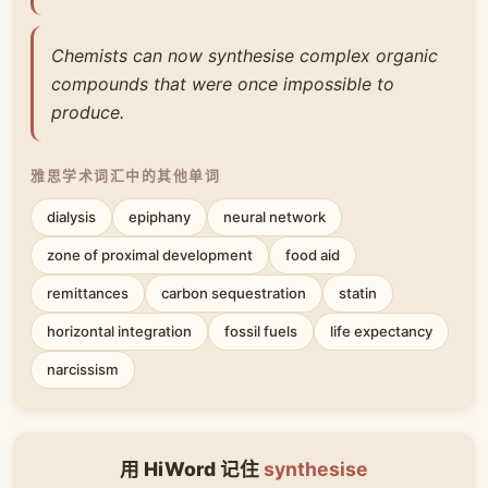
Chemists can now synthesise complex organic
compounds that were once impossible to
produce.
雅思学术词汇中的其他单词
dialysis
epiphany
neural network
zone of proximal development
food aid
remittances
carbon sequestration
statin
horizontal integration
fossil fuels
life expectancy
narcissism
用 HiWord 记住
synthesise