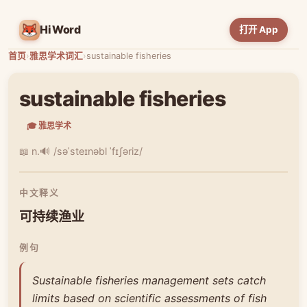
HiWord
打开 App
首页
›
雅思学术词汇
›
sustainable fisheries
sustainable fisheries
🎓 雅思学术
📖 n.
🔊 /səˈsteɪnəbl ˈfɪʃəriz/
中文释义
可持续渔业
例句
Sustainable fisheries management sets catch
limits based on scientific assessments of fish