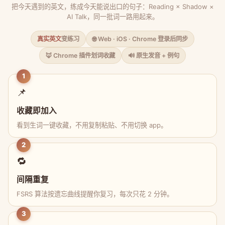
把今天遇到的英文，练成今天能说出口的句子：Reading × Shadow ×
AI Talk，同一批词一路用起来。
真实英文
变练习
🌐 Web · iOS · Chrome 登录后同步
🦊 Chrome 插件划词收藏
🔊 原生发音 + 例句
1
📌
收藏即加入
看到生词一键收藏，不用复制粘贴、不用切换 app。
2
🔁
间隔重复
FSRS 算法按遗忘曲线提醒你复习，每次只花 2 分钟。
3