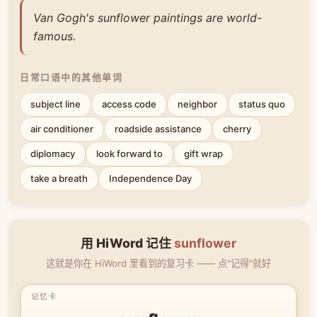
Van Gogh's sunflower paintings are world-
famous.
日常口语中的其他单词
subject line
access code
neighbor
status quo
air conditioner
roadside assistance
cherry
diplomacy
look forward to
gift wrap
take a breath
Independence Day
用 HiWord 记住
sunflower
这就是你在 HiWord 里看到的复习卡 —— 点"记得"就好