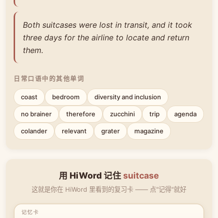
Both suitcases were lost in transit, and it took
three days for the airline to locate and return
them.
日常口语中的其他单词
coast
bedroom
diversity and inclusion
no brainer
therefore
zucchini
trip
agenda
colander
relevant
grater
magazine
用 HiWord 记住
suitcase
这就是你在 HiWord 里看到的复习卡 —— 点"记得"就好