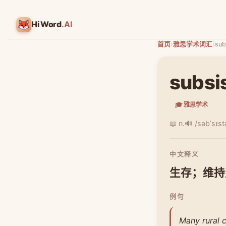
HiWord
.AI
首页
›
雅思学术词汇
›
sub
subsi
🎓 雅思学术
📖 n.
🔊 /səbˈsɪst
中文释义
生存；维持
例句
Many rural 