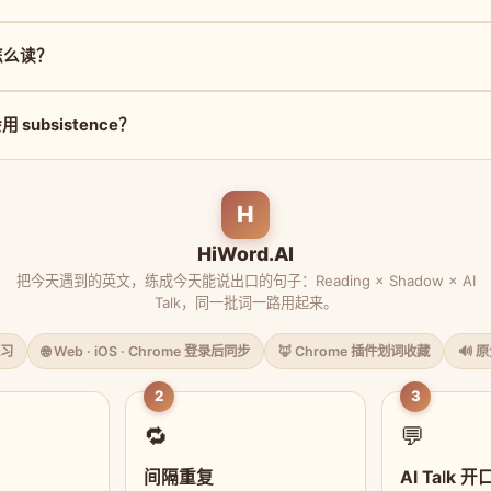
e 怎么读？
subsistence？
H
HiWord.AI
把今天遇到的英文，练成今天能说出口的句子：Reading × Shadow × AI
Talk，同一批词一路用起来。
习
🌐 Web · iOS · Chrome 登录后同步
🦊 Chrome 插件划词收藏
🔊 
2
3
🔁
💬
间隔重复
AI Talk 开