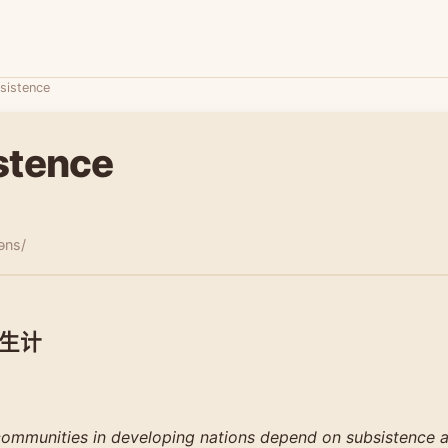
sistence
stence
əns/
生计
communities in developing nations depend on subsistence ag