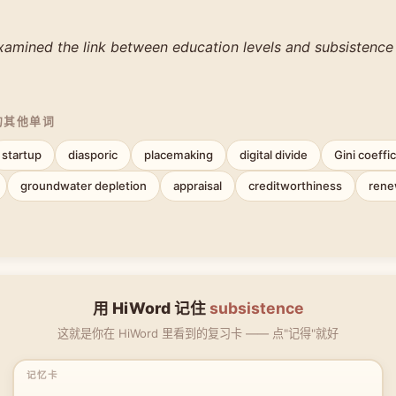
xamined the link between education levels and subsistence
的其他单词
startup
diasporic
placemaking
digital divide
Gini coeffi
groundwater depletion
appraisal
creditworthiness
rene
用 HiWord 记住
subsistence
这就是你在 HiWord 里看到的复习卡 —— 点"记得"就好