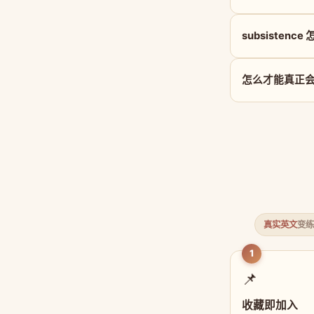
subsistenc
怎么才能真正会用 
真实英文
变练
1
📌
收藏即加入