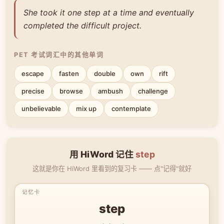
She took it one step at a time and eventually
completed the difficult project.
PET 考试词汇中的其他单词
escape
fasten
double
own
rift
precise
browse
ambush
challenge
unbelievable
mix up
contemplate
用 HiWord 记住
step
这就是你在 HiWord 里看到的复习卡 —— 点"记得"就好
step