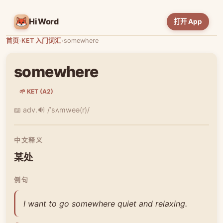
HiWord
打开 App
首页
›
KET 入门词汇
›
somewhere
somewhere
🌱 KET (A2)
📖 adv.
🔊 /ˈsʌmweə(r)/
中文释义
某处
例句
I want to go somewhere quiet and relaxing.