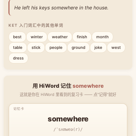
He left his keys somewhere in the house.
KET 入门词汇中的其他单词
best
winter
weather
finish
month
table
stick
people
ground
joke
west
dress
用 HiWord 记住
somewhere
这就是你在 HiWord 里看到的复习卡 —— 点"记得"就好
somewhere
/ˈsʌmweə(r)/