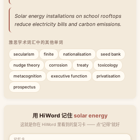
Solar energy installations on school rooftops
reduce electricity bills and carbon emissions.
雅思学术词汇中的其他单词
secularism
finite
nationalisation
seed bank
nudge theory
corrosion
treaty
toxicology
metacognition
executive function
privatisation
prospectus
用 HiWord 记住
solar energy
这就是你在 HiWord 里看到的复习卡 —— 点"记得"就好