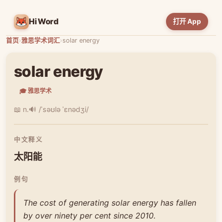
HiWord
打开 App
首页
›
雅思学术词汇
›
solar energy
solar energy
🎓 雅思学术
📖 n.
🔊 /ˈsəʊlə ˈɛnədʒi/
中文释义
太阳能
例句
The cost of generating solar energy has fallen
by over ninety per cent since 2010.